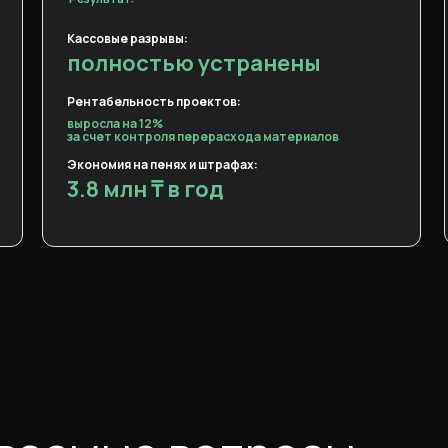
Кассовые разрывы:
полностью устранены
Рентабельность проектов:
выросла на 12%
за счет контроля перерасхода материалов
Экономия на пенях и штрафах:
3.8 млн ₸ в год