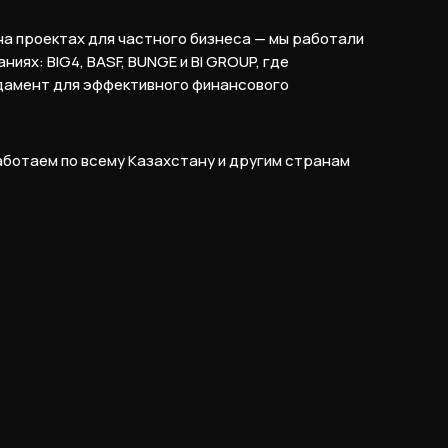
на проектах для частного бизнеса — мы работали
иях: BIG4, BASF, BUNGE и BI GROUP, где
дамент для эффективного финансового
аботаем по всему Казахстану и другим странам