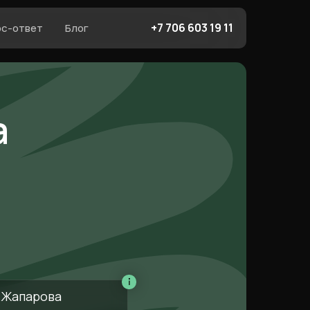
+7 706 603 19 11
ос-ответ
Блог
а
 Жапарова