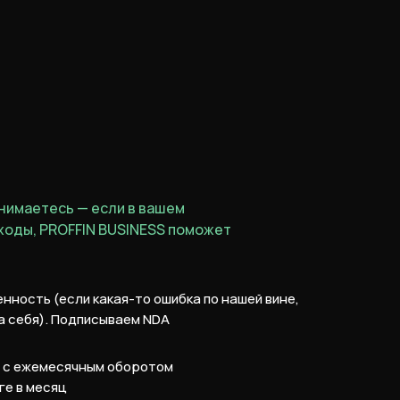
нимаетесь — если в вашем
ходы, PROFFIN BUSINESS поможет
ность (если какая-то ошибка по нашей вине,
а себя). Подписываем NDA
ы с ежемесячным оборотом
ге в месяц