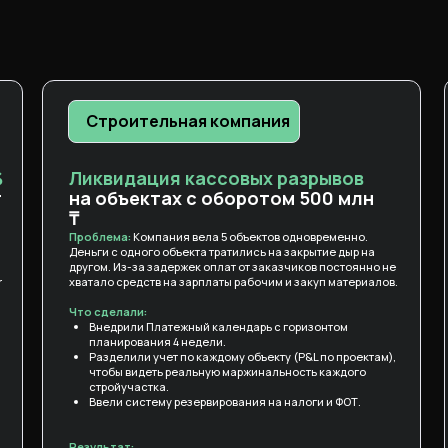
Строительная компания
%
Ликвидация кассовых разрывов
т
на объектах с оборотом 500 млн
₸
Проблема:
Компания вела 5 объектов одновременно.
Деньги с одного объекта тратились на закрытие дыр на
другом. Из-за задержек оплат от заказчиков постоянно не
r
хватало средств на зарплаты рабочим и закуп материалов.
Что сделали:
Внедрили Платежный календарь с горизонтом
планирования 4 недели.
Разделили учет по каждому объекту (P&L по проектам),
чтобы видеть реальную маржинальность каждого
стройучастка.
Ввели систему резервирования на налоги и ФОТ.
Результат: