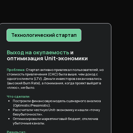
Технологический стартап
Выход на окупаемость
и
оптимизация Unit-экономики
Проблема:
Стартап активно привлекал пользователей, но
стоимость привлечения (CAC) была выше, чем доход с
одного клиента (LTV). Деньги инвесторов заканчивались
(высокий Burn Rate), а понимания, когда проект выйдет в
«плюс», не было.
Что сделали:
Построили финансовую модель сценарного анализа
(Optimistic/Pessimistic).
Рассчитали честную Unit-экономику и нашли «точку
безубыточности».
Оптимизировали маркетинговый бюджет, отключив
убыточные каналы.
Результат: