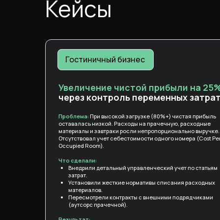
Кейсы
Гостиничный бизнес
Увеличение чистой прибыли на 25
через контроль переменных затра
Проблема:
При высокой загрузке (80%+) чистая прибыль
оставалась низкой. Расходы на прачечную, расходные
материалы и завтраки росли непропорционально выручке.
Отсутствовал учет себестоимости одного номера (Cost Pe
Occupied Room).
Что сделали:
Внедрили детальный управленческий учет по статьям
затрат.
Установили жесткие нормативы списания расходных
материалов.
Пересмотрели контракты с внешними подрядчиками
(аутсорс прачечной).
Результат: