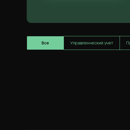
Все
Управленческий учет
П