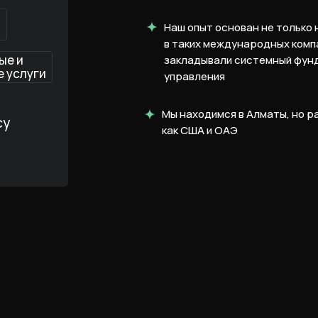
Наш опыт основан не только 
в таких международных компан
ые и
закладывали системный фун
 услуги
управления
Мы находимся в Алматы, но р
су
как США и ОАЭ