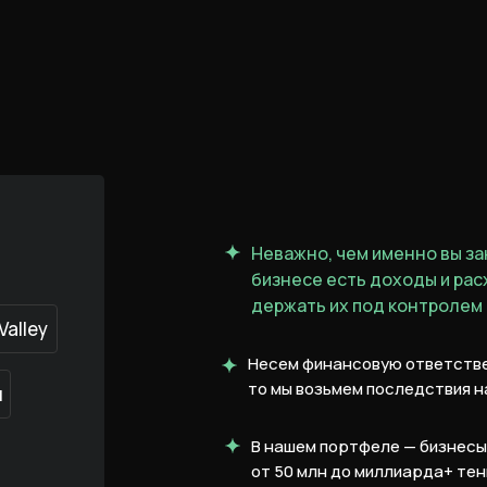
Неважно, чем именно вы за
бизнесе есть доходы и рас
держать их под контролем
Valley
Несем финансовую ответствен
то мы возьмем последствия н
ы
В нашем портфеле — бизнес
от 50 млн до миллиарда+ тен